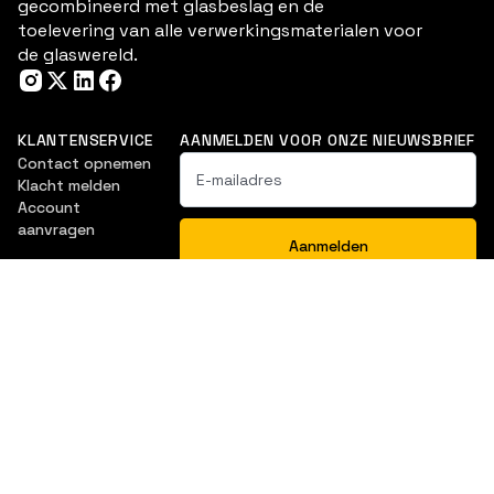
gecombineerd met glasbeslag en de
toelevering van alle verwerkingsmaterialen voor
de glaswereld.
KLANTENSERVICE
AANMELDEN VOOR ONZE NIEUWSBRIEF
Contact opnemen
Klacht melden
Account
aanvragen
NAVIGATIE
Douche & Bad
Balustrade
Ventilatieroosters
Interieurbeglazing
Glasartikelen
Downloads
Vitrine- en
Glasoplossingen
meubelbeslag