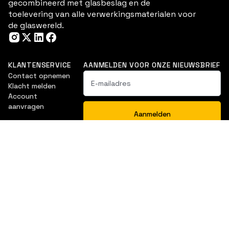
gecombineerd met glasbeslag en de
toelevering van alle verwerkingsmaterialen voor
de glaswereld.
KLANTENSERVICE
AANMELDEN VOOR ONZE NIEUWSBRIEF
Contact opnemen
Klacht melden
Account
aanvragen
NAVIGATIE
Douche & Bad
Balustrade
Ventilatieroosters
Interieurbeglazing
Glasartikelen
Downloads
Vitrine- en
Glasoplossingen
meubelbeslag