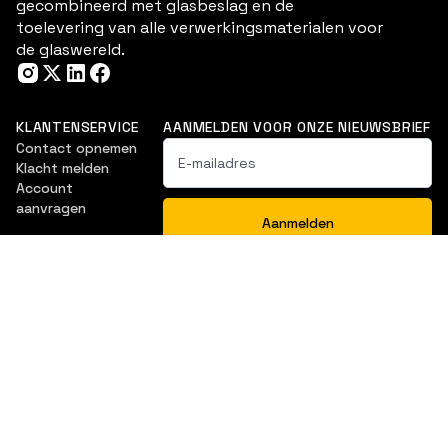
gecombineerd met glasbeslag en de
toelevering van alle verwerkingsmaterialen voor
de glaswereld.
KLANTENSERVICE
AANMELDEN VOOR ONZE NIEUWSBRIEF
Contact opnemen
Klacht melden
Account
aanvragen
NAVIGATIE
Douche & Bad
Balustrade
Ventilatieroosters
Interieurbeglazing
Glasartikelen
Downloads
Vitrine- en
Glasoplossingen
meubelbeslag