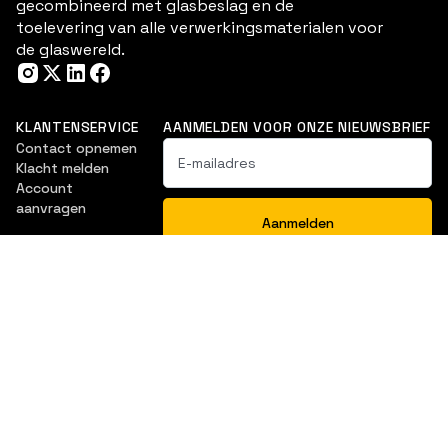
gecombineerd met glasbeslag en de
toelevering van alle verwerkingsmaterialen voor
de glaswereld.
KLANTENSERVICE
AANMELDEN VOOR ONZE NIEUWSBRIEF
Contact opnemen
Klacht melden
Account
aanvragen
NAVIGATIE
Douche & Bad
Balustrade
Ventilatieroosters
Interieurbeglazing
Glasartikelen
Downloads
Vitrine- en
Glasoplossingen
meubelbeslag